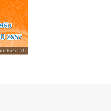
ีสหกรณ์ออมทรัพย์ฯ