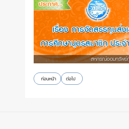
เนื้อหาก่อนหน้า: ใบแจ้งการชำระเงิน
เนื้อหาถัดไป: รับสมัครผู้สอบบัญช
ก่อนหน้า
ต่อไป