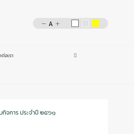
ดต่อเรา
การค้นหา
Type 2 or more characters f
สอบกิจการ ประจำปี ๒๕๖๑