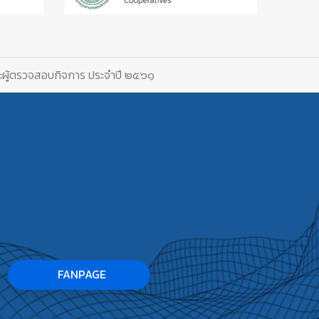
ละผู้ตรวจสอบกิจการ ประจำปี ๒๕๖๑
FANPAGE