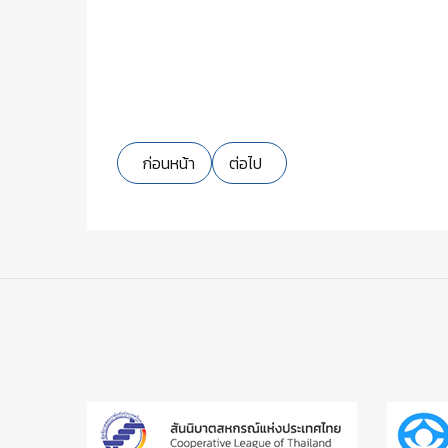
เนื้อหาก่อนหน้า: ขออนุญาตให้สมาชิกสหกรณ์ออมท
เนื้อหาถัดไป: ขั้นตอนการรับสมัคร
ก่อนหน้า
ต่อไป