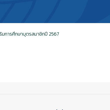
สริมการศึกษาบุตรสมาชิกปี 2567
ัญและเงินกู้เพื่อเหตุฉุกเฉินแก่สมาชิกสหกรณ์
บฝากเงินประเภทออมทรัพย์ และ ออมทรัพย์พิเศษ